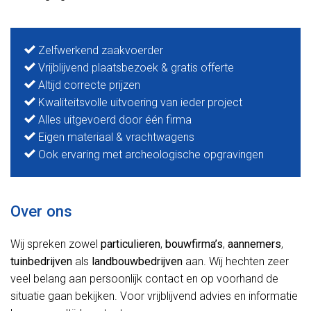
Zelfwerkend zaakvoerder
Vrijblijvend plaatsbezoek & gratis offerte
Altijd correcte prijzen
Kwaliteitsvolle uitvoering van ieder project
Alles uitgevoerd door één firma
Eigen materiaal & vrachtwagens
Ook ervaring met archeologische opgravingen
Over ons
Wij spreken zowel
particulieren
,
bouwfirma’s
,
aannemers
,
tuinbedrijven
als
landbouwbedrijven
aan. Wij hechten zeer
veel belang aan persoonlijk contact en op voorhand de
situatie gaan bekijken. Voor vrijblijvend advies en informatie