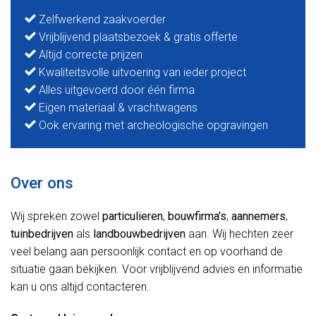
Zelfwerkend zaakvoerder
Vrijblijvend plaatsbezoek & gratis offerte
Altijd correcte prijzen
Kwaliteitsvolle uitvoering van ieder project
Alles uitgevoerd door één firma
Eigen materiaal & vrachtwagens
Ook ervaring met archeologische opgravingen
Over ons
Wij spreken zowel
particulieren
,
bouwfirma’s
,
aannemers
,
tuinbedrijven
als
landbouwbedrijven
aan. Wij hechten zeer
veel belang aan persoonlijk contact en op voorhand de
situatie gaan bekijken. Voor vrijblijvend advies en informatie
kan u ons altijd contacteren.