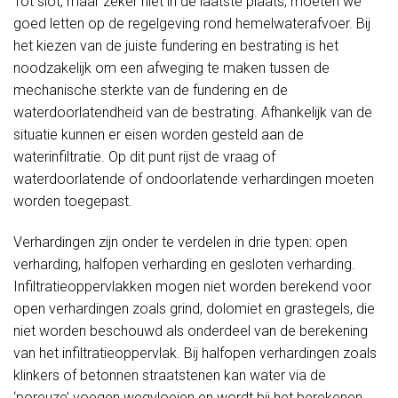
Tot slot, maar zeker niet in de laatste plaats, moeten we
goed letten op de regelgeving rond hemelwaterafvoer. Bij
het kiezen van de juiste fundering en bestrating is het
noodzakelijk om een afweging te maken tussen de
mechanische sterkte van de fundering en de
waterdoorlatendheid van de bestrating. Afhankelijk van de
situatie kunnen er eisen worden gesteld aan de
waterinfiltratie. Op dit punt rijst de vraag of
waterdoorlatende of ondoorlatende verhardingen moeten
worden toegepast.
Verhardingen zijn onder te verdelen in drie typen: open
verharding, halfopen verharding en gesloten verharding.
Infiltratieoppervlakken mogen niet worden berekend voor
open verhardingen zoals grind, dolomiet en grastegels, die
niet worden beschouwd als onderdeel van de berekening
van het infiltratieoppervlak. Bij halfopen verhardingen zoals
klinkers of betonnen straatstenen kan water via de
‘poreuze’ voegen wegvloeien en wordt bij het berekenen