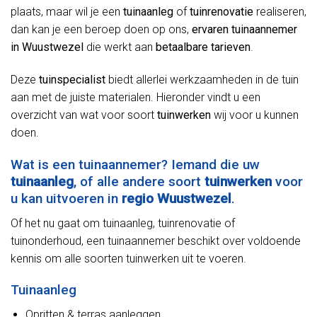
plaats, maar wil je een
tuinaanleg
of
tuinrenovatie
realiseren,
dan kan je een beroep doen op ons,
ervaren tuinaannemer
in Wuustwezel
die werkt aan
betaalbare tarieven
.
Deze
tuinspecialist
biedt allerlei werkzaamheden in de tuin
aan met de juiste materialen. Hieronder vindt u een
overzicht van wat voor soort
tuinwerken
wij voor u kunnen
doen.
Wat is een tuinaannemer? Iemand die uw
tuinaanleg
, of alle andere soort
tuinwerken
voor
u kan uitvoeren in
regio Wuustwezel
.
Of het nu gaat om tuinaanleg, tuinrenovatie of
tuinonderhoud, een tuinaannemer beschikt over voldoende
kennis om alle soorten tuinwerken uit te voeren.
Tuinaanleg
Opritten & terras aanleggen