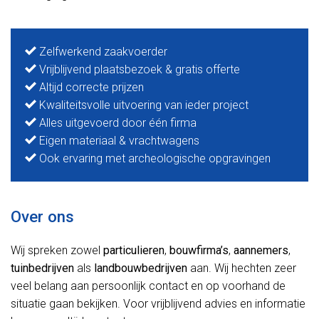
Zelfwerkend zaakvoerder
Vrijblijvend plaatsbezoek & gratis offerte
Altijd correcte prijzen
Kwaliteitsvolle uitvoering van ieder project
Alles uitgevoerd door één firma
Eigen materiaal & vrachtwagens
Ook ervaring met archeologische opgravingen
Over ons
Wij spreken zowel
particulieren
,
bouwfirma’s
,
aannemers
,
tuinbedrijven
als
landbouwbedrijven
aan. Wij hechten zeer
veel belang aan persoonlijk contact en op voorhand de
situatie gaan bekijken. Voor vrijblijvend advies en informatie