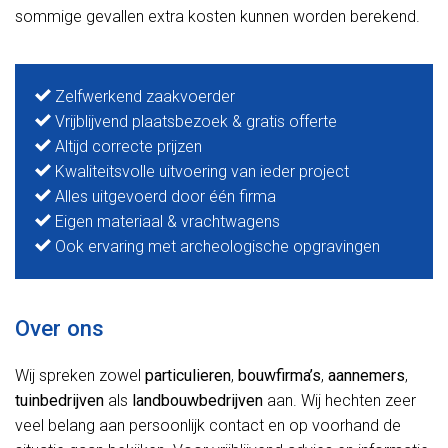
sommige gevallen extra kosten kunnen worden berekend.
Zelfwerkend zaakvoerder
Vrijblijvend plaatsbezoek & gratis offerte
Altijd correcte prijzen
Kwaliteitsvolle uitvoering van ieder project
Alles uitgevoerd door één firma
Eigen materiaal & vrachtwagens
Ook ervaring met archeologische opgravingen
Over ons
Wij spreken zowel
particulieren
,
bouwfirma’s
,
aannemers
,
tuinbedrijven
als
landbouwbedrijven
aan. Wij hechten zeer
veel belang aan persoonlijk contact en op voorhand de