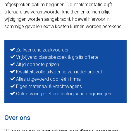
afgesproken datum beginnen. De implementatie blijft
uiteraard uw verantwoordelijkheid en er kunnen altijd
wijzigingen worden aangebracht, hoewel hiervoor in
sommige gevallen extra kosten kunnen worden berekend.
Zelfwerkend zaakvoerder
Vrijblijvend plaatsbezoek & gratis offerte
Altijd correcte prijzen
Kwaliteitsvolle uitvoering van ieder project
Alles uitgevoerd door één firma
Eigen materiaal & vrachtwagens
Ook ervaring met archeologische opgravingen
Over ons