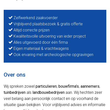
Zelfwerkend zaakvoerder
Vrijblijvend plaatsbezoek & gratis offerte
Altijd correcte prijzen
Kwaliteitsvolle uitvoering van ieder project
Alles uitgevoerd door één firma
Eigen materiaal & vrachtwagens
Ook ervaring met archeologische opgravingen
Over ons
Wij spreken zowel
particulieren
,
bouwfirma’s
,
aannemers
,
tuinbedrijven
als
landbouwbedrijven
aan. Wij hechten zeer
veel belang aan persoonlijk contact en op voorhand de
situatie gaan bekijken. Voor vrijblijvend advies en informatie