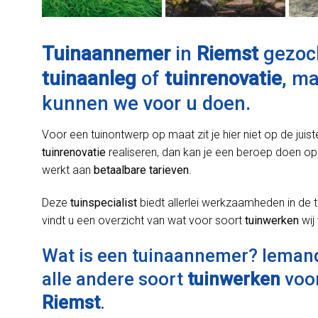
Tuinaannemer
in
Riemst
gezoch
tuinaanleg
of
tuinrenovatie
, m
kunnen we voor u doen.
Voor een tuinontwerp op maat zit je hier niet op de juist
tuinrenovatie
realiseren, dan kan je een beroep doen op
werkt aan
betaalbare tarieven
.
Deze
tuinspecialist
biedt allerlei werkzaamheden in de t
vindt u een overzicht van wat voor soort
tuinwerken
wij
Wat is een tuinaannemer? Ieman
alle andere soort
tuinwerken
voor
Riemst
.