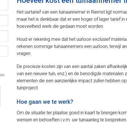
Hoeveel kost een tuinaannemer i
Het uurtarief van een tuinaannemer in Riemst ligt norm
maar het is denkbaar dat er een hoger of lager tarief i
hoeveelheid werk die gedaan moet worden.
Houd er rekening mee dat het uurloon exclusief materiaal
rekenen sommige tuinaannemers een uurloon, terwijl a
vragen.
De precieze kosten zijn van een aantal zaken afhankelij
van een nieuwe tuin, enz.) en de benodigde materialen z
 ons
elementen die een aanzienlijke impact zullen hebben op d
tuinproject.
Hoe gaan we te werk?
Om de situatie ter plaatse goed in kaart te brengen kom
wensen en behoeften i.v.m. uw tuinaanleg te bespreken