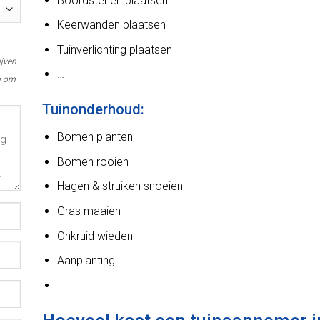
Boordstenen plaatsen
Keerwanden plaatsen
Tuinverlichting plaatsen
ijven
…
n om
Tuinonderhoud:
Bomen planten
Bomen rooien
Hagen & struiken snoeien
Gras maaien
Onkruid wieden
Aanplanting
…