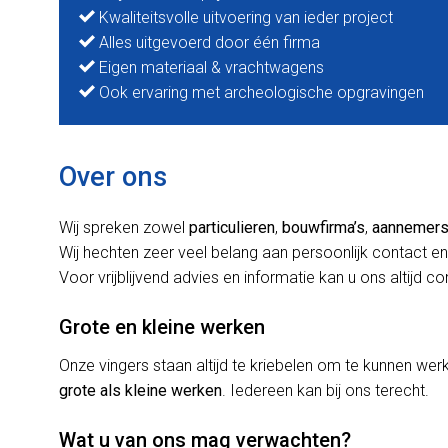
Kwaliteitsvolle uitvoering van ieder project
Alles uitgevoerd door één firma
Eigen materiaal & vrachtwagens
Ook ervaring met archeologische opgravingen
Over ons
Wij spreken zowel
particulieren
,
bouwfirma’s
,
aannemer
Wij hechten zeer veel belang aan persoonlijk contact en
Voor vrijblijvend advies en informatie kan u ons altijd c
Grote en kleine werken
Onze vingers staan altijd te kriebelen om te kunnen w
grote als kleine werken
. Iedereen kan bij ons terecht.
Wat u van ons mag verwachten?