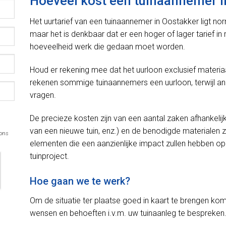
Hoeveel kost een tuinaannemer i
Het uurtarief van een tuinaannemer in Oostakker ligt n
maar het is denkbaar dat er een hoger of lager tarief i
hoeveelheid werk die gedaan moet worden.
Houd er rekening mee dat het uurloon exclusief materiaal
rekenen sommige tuinaannemers een uurloon, terwijl a
vragen.
De precieze kosten zijn van een aantal zaken afhankelij
van een nieuwe tuin, enz.) en de benodigde materialen z
 ons
elementen die een aanzienlijke impact zullen hebben op d
tuinproject.
Hoe gaan we te werk?
Om de situatie ter plaatse goed in kaart te brengen kom
wensen en behoeften i.v.m. uw tuinaanleg te bespreken