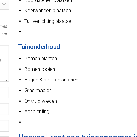
Boordstenen plaatsen
Keerwanden plaatsen
Tuinverlichting plaatsen
ijven
…
n om
Tuinonderhoud:
Bomen planten
Bomen rooien
Hagen & struiken snoeien
Gras maaien
Onkruid wieden
Aanplanting
…