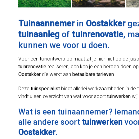
Tuinaannemer
in
Oostakker
gez
tuinaanleg
of
tuinrenovatie
, m
kunnen we voor u doen.
Voor een tuinontwerp op maat zit je hier niet op de juist
tuinrenovatie
realiseren, dan kan je een beroep doen op
Oostakker
die werkt aan
betaalbare tarieven
.
Deze
tuinspecialist
biedt allerlei werkzaamheden in de t
vindt u een overzicht van wat voor soort
tuinwerken
wij
Wat is een tuinaannemer? Ieman
alle andere soort
tuinwerken
voor
Oostakker
.