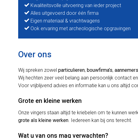
Kwaliteitsvolle uitvoering van ieder project
Alles uitgevoerd door één firma
Eigen materiaal & vrachtwagens
Ook ervaring met archeologische opgravingen
Over ons
Wij spreken zowel
particulieren
,
bouwfirma’s
,
aannemer
Wij hechten zeer veel belang aan persoonlijk contact en
Voor vrijblijvend advies en informatie kan u ons altijd c
Grote en kleine werken
Onze vingers staan altijd te kriebelen om te kunnen w
grote als kleine werken
. Iedereen kan bij ons terecht.
Wat u van ons mag verwachten?