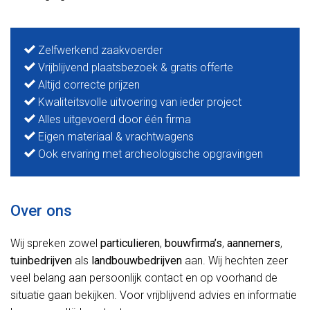
Zelfwerkend zaakvoerder
Vrijblijvend plaatsbezoek & gratis offerte
Altijd correcte prijzen
Kwaliteitsvolle uitvoering van ieder project
Alles uitgevoerd door één firma
Eigen materiaal & vrachtwagens
Ook ervaring met archeologische opgravingen
Over ons
Wij spreken zowel
particulieren
,
bouwfirma’s
,
aannemers
,
tuinbedrijven
als
landbouwbedrijven
aan. Wij hechten zeer
veel belang aan persoonlijk contact en op voorhand de
situatie gaan bekijken. Voor vrijblijvend advies en informatie