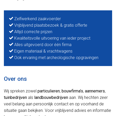
Zelfwerkend zaakvoerder
Vrijblijvend plaatsbezoek & gratis offerte
Altijd correcte prijzen
Kwaliteitsvolle uitvoering van ieder project
Alles uitgevoerd door één firma
Eigen materiaal & vrachtwagens
Ook ervaring met archeologische opgravingen
Over ons
Wij spreken zowel
particulieren
,
bouwfirma’s
,
aannemers
,
tuinbedrijven
als
landbouwbedrijven
aan. Wij hechten zeer
veel belang aan persoonlijk contact en op voorhand de
situatie gaan bekijken. Voor vrijblijvend advies en informatie