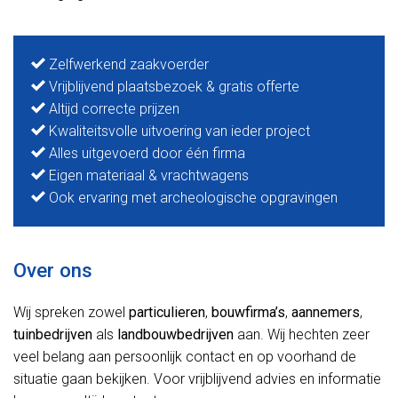
Zelfwerkend zaakvoerder
Vrijblijvend plaatsbezoek & gratis offerte
Altijd correcte prijzen
Kwaliteitsvolle uitvoering van ieder project
Alles uitgevoerd door één firma
Eigen materiaal & vrachtwagens
Ook ervaring met archeologische opgravingen
Over ons
Wij spreken zowel
particulieren
,
bouwfirma’s
,
aannemers
,
tuinbedrijven
als
landbouwbedrijven
aan. Wij hechten zeer
veel belang aan persoonlijk contact en op voorhand de
situatie gaan bekijken. Voor vrijblijvend advies en informatie