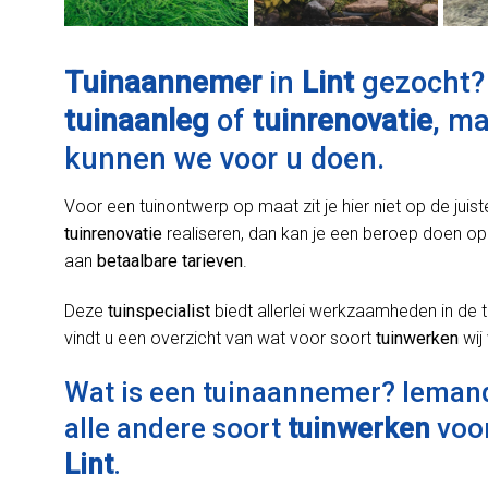
Tuinaannemer
in
Lint
gezocht? 
tuinaanleg
of
tuinrenovatie
, m
kunnen we voor u doen.
Voor een tuinontwerp op maat zit je hier niet op de juist
tuinrenovatie
realiseren, dan kan je een beroep doen op
aan
betaalbare tarieven
.
Deze
tuinspecialist
biedt allerlei werkzaamheden in de t
vindt u een overzicht van wat voor soort
tuinwerken
wij
Wat is een tuinaannemer? Ieman
alle andere soort
tuinwerken
voor
Lint
.