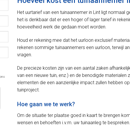
Hoeveel kost een tuinaannemer i
Het uurtarief van een tuinaannemer in Lint ligt normaal
het is denkbaar dat er een hoger of lager tarief in reke
hoeveelheid werk die gedaan moet worden.
Houd er rekening mee dat het uurloon exclusief materiaal
rekenen sommige tuinaannemers een uurloon, terwijl a
vragen.
De precieze kosten zijn van een aantal zaken afhankelij
van een nieuwe tuin, enz.) en de benodigde materialen z
 ons
elementen die een aanzienlijke impact zullen hebben op d
tuinproject.
Hoe gaan we te werk?
Om de situatie ter plaatse goed in kaart te brengen kom
wensen en behoeften i.v.m. uw tuinaanleg te bespreken