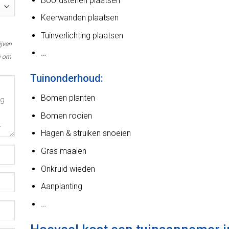
Boordstenen plaatsen
Keerwanden plaatsen
Tuinverlichting plaatsen
ijven
…
n om
Tuinonderhoud:
Bomen planten
Bomen rooien
Hagen & struiken snoeien
Gras maaien
Onkruid wieden
Aanplanting
…