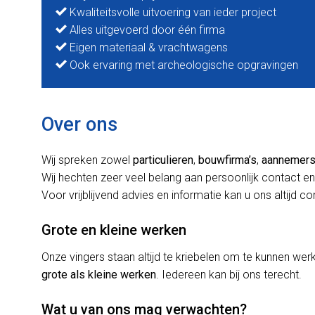
Kwaliteitsvolle uitvoering van ieder project
Alles uitgevoerd door één firma
Eigen materiaal & vrachtwagens
Ook ervaring met archeologische opgravingen
Over ons
Wij spreken zowel
particulieren
,
bouwfirma’s
,
aannemer
Wij hechten zeer veel belang aan persoonlijk contact en
Voor vrijblijvend advies en informatie kan u ons altijd c
Grote en kleine werken
Onze vingers staan altijd te kriebelen om te kunnen w
grote als kleine werken
. Iedereen kan bij ons terecht.
Wat u van ons mag verwachten?