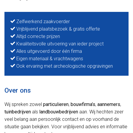
Zelfwerkend zaakvoerder
Vrijblijvend plaatsbezoek & gratis offerte
Altijd correcte prijzen
Kwaliteitsvolle uitvoering van ieder project
Alles uitgevoerd door één firma
Eigen materiaal & vrachtwagens
Ook ervaring met archeologische opgravingen
Over ons
Wij spreken zowel
particulieren
,
bouwfirma’s
,
aannemers
,
tuinbedrijven
als
landbouwbedrijven
aan. Wij hechten zeer
veel belang aan persoonlijk contact en op voorhand de
situatie gaan bekijken. Voor vrijblijvend advies en informatie