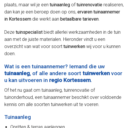
plaats, maar wil je een
tuinaanleg
of
tuinrenovatie
realiseren,
dan kan je een beroep doen op ons,
ervaren tuinaannemer
in Kortessem
die werkt aan
betaalbare tarieven
.
Deze
tuinspecialist
biedt allerlei werkzaamheden in de tuin
aan met de juiste materialen. Hieronder vindt u een
overzicht van wat voor soort
tuinwerken
wij voor u kunnen
doen.
Wat is een tuinaannemer? Iemand die uw
tuinaanleg
, of alle andere soort
tuinwerken
voor
u kan uitvoeren in
regio Kortessem
.
Of het nu gaat om tuinaanleg, tuinrenovatie of
tuinonderhoud, een tuinaannemer beschikt over voldoende
kennis om alle soorten tuinwerken uit te voeren.
Tuinaanleg
Opritten & terras aanleggen