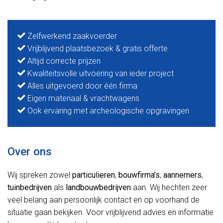
Zelfwerkend zaakvoerder
Vrijblijvend plaatsbezoek & gratis offerte
Altijd correcte prijzen
Kwaliteitsvolle uitvoering van ieder project
Alles uitgevoerd door één firma
Eigen materiaal & vrachtwagens
Ook ervaring met archeologische opgravingen
Over ons
Wij spreken zowel
particulieren
,
bouwfirma’s
,
aannemers
,
tuinbedrijven
als
landbouwbedrijven
aan. Wij hechten zeer
veel belang aan persoonlijk contact en op voorhand de
situatie gaan bekijken. Voor vrijblijvend advies en informatie