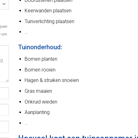
Boordstenen plaatsen
Keerwanden plaatsen
Tuinverlichting plaatsen
ijven
…
n om
Tuinonderhoud:
Bomen planten
Bomen rooien
Hagen & struiken snoeien
Gras maaien
Onkruid wieden
Aanplanting
…