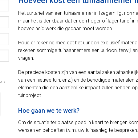
Hoeveel kost een tuinaannemer 
Het uurtarief van een tuinaannemer in Izegem ligt norm
maar het is denkbaar dat er een hoger of lager tarief i
hoeveelheid werk die gedaan moet worden.
Houd er rekening mee dat het uurloon exclusief materiaal
rekenen sommige tuinaannemers een uurloon, terwijl a
vragen.
De precieze kosten zijn van een aantal zaken afhankelij
van een nieuwe tuin, enz.) en de benodigde materialen z
 ons
elementen die een aanzienlijke impact zullen hebben op d
tuinproject.
Hoe gaan we te werk?
Om de situatie ter plaatse goed in kaart te brengen kom
wensen en behoeften i.v.m. uw tuinaanleg te bespreken