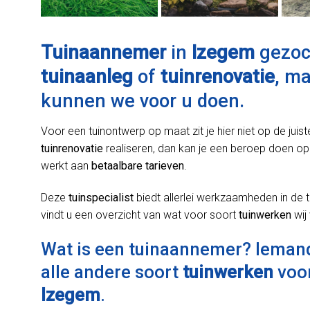
Tuinaannemer
in
Izegem
gezoch
tuinaanleg
of
tuinrenovatie
, m
kunnen we voor u doen.
Voor een tuinontwerp op maat zit je hier niet op de juist
tuinrenovatie
realiseren, dan kan je een beroep doen op
werkt aan
betaalbare tarieven
.
Deze
tuinspecialist
biedt allerlei werkzaamheden in de t
vindt u een overzicht van wat voor soort
tuinwerken
wij
Wat is een tuinaannemer? Ieman
alle andere soort
tuinwerken
voor
Izegem
.