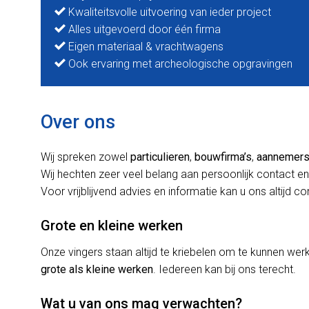
Kwaliteitsvolle uitvoering van ieder project
Alles uitgevoerd door één firma
Eigen materiaal & vrachtwagens
Ook ervaring met archeologische opgravingen
Over ons
Wij spreken zowel
particulieren
,
bouwfirma’s
,
aannemer
Wij hechten zeer veel belang aan persoonlijk contact en
Voor vrijblijvend advies en informatie kan u ons altijd c
Grote en kleine werken
Onze vingers staan altijd te kriebelen om te kunnen w
grote als kleine werken
. Iedereen kan bij ons terecht.
Wat u van ons mag verwachten?