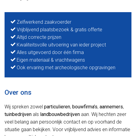
Zelfwerkend zaakvoerder
Vrijblijvend plaatsbezoek & gratis offerte
Altijd correcte prijzen
Kwaliteitsvolle uitvoering van ieder project
Alles uitgevoerd door één firma
Eigen materiaal & vrachtwagens
Ook ervaring met archeologische opgravingen
Over ons
Wij spreken zowel
particulieren
,
bouwfirma’s
,
aannemers
,
tuinbedrijven
als
landbouwbedrijven
aan. Wij hechten zeer
veel belang aan persoonlijk contact en op voorhand de
situatie gaan bekijken. Voor vrijblijvend advies en informatie