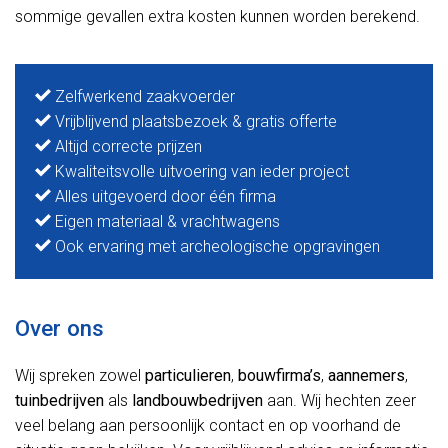
sommige gevallen extra kosten kunnen worden berekend.
Zelfwerkend zaakvoerder
Vrijblijvend plaatsbezoek & gratis offerte
Altijd correcte prijzen
Kwaliteitsvolle uitvoering van ieder project
Alles uitgevoerd door één firma
Eigen materiaal & vrachtwagens
Ook ervaring met archeologische opgravingen
Over ons
Wij spreken zowel
particulieren
,
bouwfirma’s
,
aannemers
,
tuinbedrijven
als
landbouwbedrijven
aan. Wij hechten zeer
veel belang aan persoonlijk contact en op voorhand de