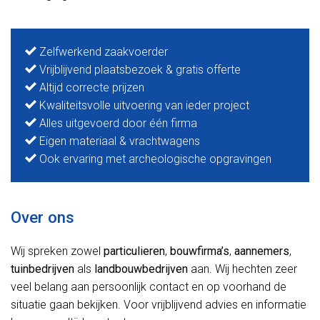
Zelfwerkend zaakvoerder
Vrijblijvend plaatsbezoek & gratis offerte
Altijd correcte prijzen
Kwaliteitsvolle uitvoering van ieder project
Alles uitgevoerd door één firma
Eigen materiaal & vrachtwagens
Ook ervaring met archeologische opgravingen
Over ons
Wij spreken zowel
particulieren
,
bouwfirma’s
,
aannemers
,
tuinbedrijven
als
landbouwbedrijven
aan. Wij hechten zeer
veel belang aan persoonlijk contact en op voorhand de
situatie gaan bekijken. Voor vrijblijvend advies en informatie