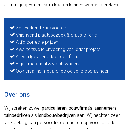
sommige gevallen extra kosten kunnen worden berekend.
Zelfwerkend zaakvoerder
Vrijblijvend plaatsbezoek & gratis offerte
Altijd correcte prijzen
Kwaliteitsvolle uitvoering van ieder project
Alles uitgevoerd door één firma
Eigen materiaal & vrachtwagens
Ook ervaring met archeologische opgravingen
Over ons
Wij spreken zowel
particulieren
,
bouwfirma’s
,
aannemers
,
tuinbedrijven
als
landbouwbedrijven
aan. Wij hechten zeer
veel belang aan persoonlijk contact en op voorhand de