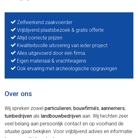
Zelfwerkend zaakvoerder
Vrijblijvend plaatsbezoek & gratis offerte
Altijd correcte prijzen
Kwaliteitsvolle uitvoering van ieder project
Alles uitgevoerd door één firma
Eigen materiaal & vrachtwagens
Ook ervaring met archeologische opgravingen
Over ons
Wij spreken zowel
particulieren
,
bouwfirma’s
,
aannemers
,
tuinbedrijven
als
landbouwbedrijven
aan. Wij hechten zeer
veel belang aan persoonlijk contact en op voorhand de
situatie gaan bekijken. Voor vrijblijvend advies en informatie