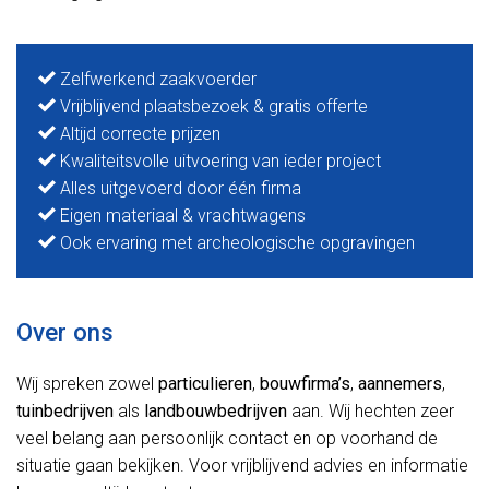
Zelfwerkend zaakvoerder
Vrijblijvend plaatsbezoek & gratis offerte
Altijd correcte prijzen
Kwaliteitsvolle uitvoering van ieder project
Alles uitgevoerd door één firma
Eigen materiaal & vrachtwagens
Ook ervaring met archeologische opgravingen
Over ons
Wij spreken zowel
particulieren
,
bouwfirma’s
,
aannemers
,
tuinbedrijven
als
landbouwbedrijven
aan. Wij hechten zeer
veel belang aan persoonlijk contact en op voorhand de
situatie gaan bekijken. Voor vrijblijvend advies en informatie