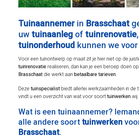
Tuinaannemer
in
Brasschaat
ge
uw
tuinaanleg
of
tuinrenovatie
tuinonderhoud
kunnen we voor 
Voor een tuinontwerp op maat zit je hier niet op de juist
tuinrenovatie
realiseren, dan kan je een beroep doen op
Brasschaat
die werkt aan
betaalbare tarieven
.
Deze
tuinspecialist
biedt allerlei werkzaamheden in de t
vindt u een overzicht van wat voor soort
tuinwerken
wij
Wat is een tuinaannemer? Ieman
alle andere soort
tuinwerken
voor
Brasschaat
.