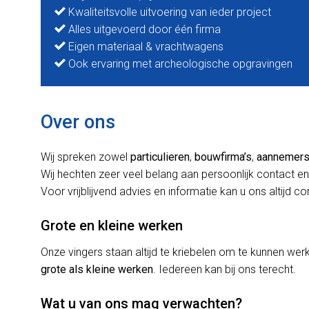
Kwaliteitsvolle uitvoering van ieder project
Alles uitgevoerd door één firma
Eigen materiaal & vrachtwagens
Ook ervaring met archeologische opgravingen
Over ons
Wij spreken zowel
particulieren
,
bouwfirma’s
,
aannemer
Wij hechten zeer veel belang aan persoonlijk contact en
Voor vrijblijvend advies en informatie kan u ons altijd c
Grote en kleine werken
Onze vingers staan altijd te kriebelen om te kunnen w
grote als kleine werken
. Iedereen kan bij ons terecht.
Wat u van ons mag verwachten?