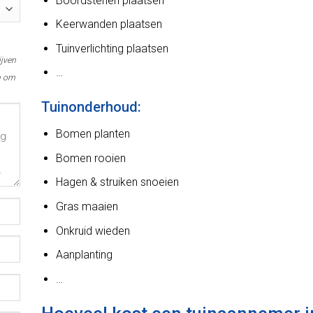
Boordstenen plaatsen
Keerwanden plaatsen
Tuinverlichting plaatsen
ijven
…
n om
Tuinonderhoud:
Bomen planten
Bomen rooien
Hagen & struiken snoeien
Gras maaien
Onkruid wieden
Aanplanting
…