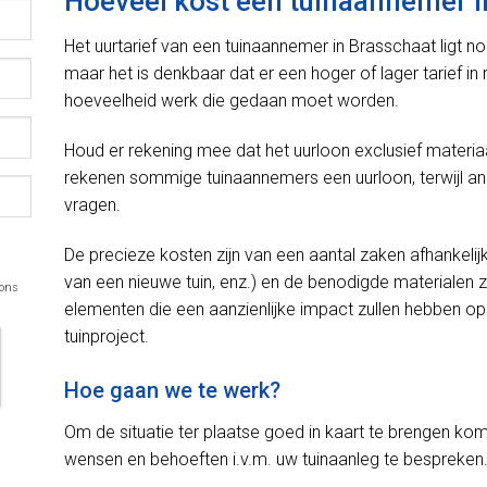
Hoeveel kost een tuinaannemer i
Het uurtarief van een tuinaannemer in Brasschaat ligt 
maar het is denkbaar dat er een hoger of lager tarief i
hoeveelheid werk die gedaan moet worden.
Houd er rekening mee dat het uurloon exclusief materiaal
rekenen sommige tuinaannemers een uurloon, terwijl a
vragen.
De precieze kosten zijn van een aantal zaken afhankelij
van een nieuwe tuin, enz.) en de benodigde materialen z
 ons
elementen die een aanzienlijke impact zullen hebben op d
tuinproject.
Hoe gaan we te werk?
Om de situatie ter plaatse goed in kaart te brengen kom
wensen en behoeften i.v.m. uw tuinaanleg te bespreken