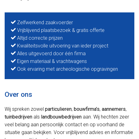
Zelfwerkend zaakvoerder
Vrijblijvend plaatsbezoek & gratis offerte
Altijd correcte prijzen
Kwaliteitsvolle uitvoering van ieder project
Alles uitgevoerd door één firma
Eigen materiaal & vrachtwagens
Ook ervaring met archeologische opgravingen
Over ons
Wij spreken zowel
particulieren
,
bouwfirma’s
,
aannemers
,
tuinbedrijven
als
landbouwbedrijven
aan. Wij hechten zeer
veel belang aan persoonlijk contact en op voorhand de
situatie gaan bekijken. Voor vrijblijvend advies en informatie