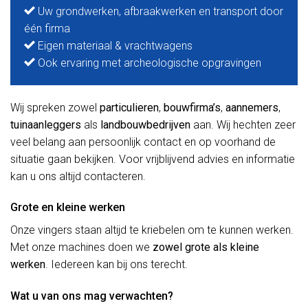
Uw grondwerken, afbraakwerken en transport door
één firma
Eigen materiaal & vrachtwagens
Ook ervaring met archeologische opgravingen
Wij spreken zowel
particulieren
,
bouwfirma’s
,
aannemers
,
tuinaanleggers
als
landbouwbedrijven
aan. Wij hechten zeer
veel belang aan persoonlijk contact en op voorhand de
situatie gaan bekijken. Voor vrijblijvend advies en informatie
kan u ons altijd contacteren.
Grote en kleine werken
Onze vingers staan altijd te kriebelen om te kunnen werken.
Met onze machines doen we
zowel grote als kleine
werken
. Iedereen kan bij ons terecht.
Wat u van ons mag verwachten?