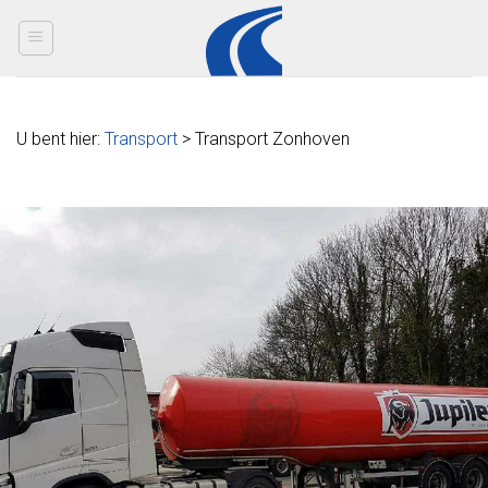
Skip
to
content
U bent hier:
Transport
> Transport Zonhoven