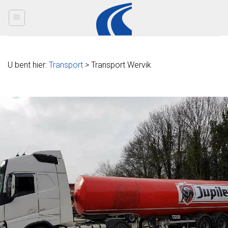
Skip
to
content
U bent hier:
Transport
> Transport Wervik