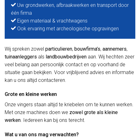
Uw grondwerken, afbraakwerken en transport door
één firma
Eigen materiaal & vrachtwagens
Ook ervaring met archeologische opgravingen
Wij spreken zowel
particulieren
,
bouwfirma’s
,
aannemers
,
tuinaanleggers
als
landbouwbedrijven
aan. Wij hechten zeer
veel belang aan persoonlijk contact en op voorhand de
situatie gaan bekijken. Voor vrijblijvend advies en informatie
kan u ons altijd contacteren.
Grote en kleine werken
Onze vingers staan altijd te kriebelen om te kunnen werken.
Met onze machines doen we
zowel grote als kleine
werken
. Iedereen kan bij ons terecht.
Wat u van ons mag verwachten?