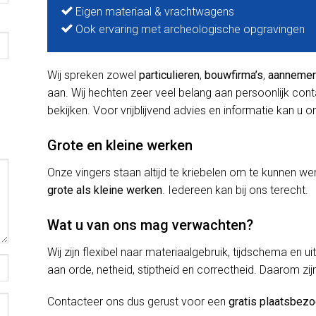
Eigen materiaal & vrachtwagens
Ook ervaring met archeologische opgravingen
Wij spreken zowel
particulieren
,
bouwfirma’s
,
aanneme
aan. Wij hechten zeer veel belang aan persoonlijk con
bekijken. Voor vrijblijvend advies en informatie kan u o
Grote en kleine werken
Onze vingers staan altijd te kriebelen om te kunnen
grote als kleine werken
. Iedereen kan bij ons terecht.
Wat u van ons mag verwachten?
Wij zijn flexibel naar materiaalgebruik, tijdschema en u
aan orde, netheid, stiptheid en correctheid. Daarom zij
Contacteer ons dus gerust voor een
gratis plaatsbez