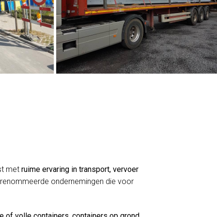
mst met
ruime ervaring in transport, vervoer
e gerenommeerde ondernemingen die voor
e of volle containers
,
containers op grond
,