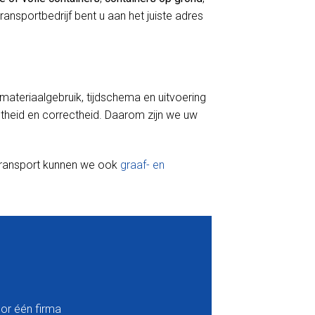
 transportbedrijf bent u aan het juiste adres
r materiaalgebruik, tijdschema en uitvoering
iptheid en correctheid. Daarom zijn we uw
 transport kunnen we ook
graaf- en
or één firma