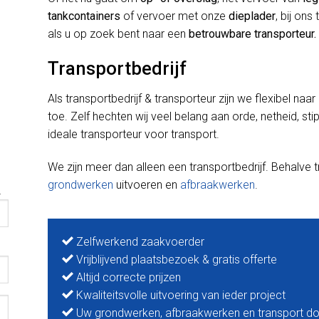
tankcontainers
of vervoer met onze
dieplader
, bij ons
als u op zoek bent naar een
betrouwbare transporteur.
Transportbedrijf
Als transportbedrijf & transporteur zijn we flexibel naa
toe. Zelf hechten wij veel belang aan orde, netheid, st
ideale transporteur voor transport.
We zijn meer dan alleen een transportbedrijf. Behalve
grondwerken
uitvoeren en
afbraakwerken
.
.
Zelfwerkend zaakvoerder
Vrijblijvend plaatsbezoek & gratis offerte
Altijd correcte prijzen
Kwaliteitsvolle uitvoering van ieder project
Uw grondwerken, afbraakwerken en transport do