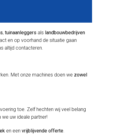
rs
,
tuinaanleggers
als
landbouwbedrijven
tact en op voorhand de situatie gaan
ns altijd contacteren.
 werken. Met onze machines doen we
zowel
itvoering toe. Zelf hechten wij veel belang
n we uw ideale partner!
oek
en een
vrijblijvende offerte
.