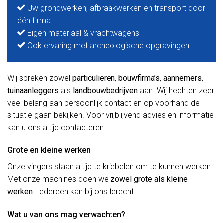
Uw grondwerken, afbraakwerken en transport door
één firma
Eigen materiaal & vrachtwagens
Ook ervaring met archeologische opgravingen
Wij spreken zowel
particulieren
,
bouwfirma’s
,
aannemers
,
tuinaanleggers
als
landbouwbedrijven
aan. Wij hechten zeer
veel belang aan persoonlijk contact en op voorhand de
situatie gaan bekijken. Voor vrijblijvend advies en informatie
kan u ons altijd contacteren.
Grote en kleine werken
Onze vingers staan altijd te kriebelen om te kunnen werken.
Met onze machines doen we
zowel grote als kleine
werken
. Iedereen kan bij ons terecht.
Wat u van ons mag verwachten?