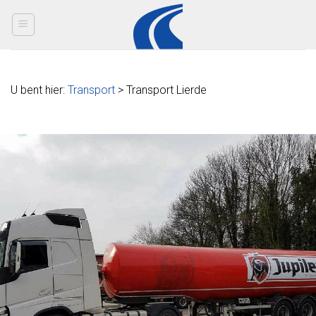
Skip
to
content
U bent hier:
Transport
> Transport Lierde