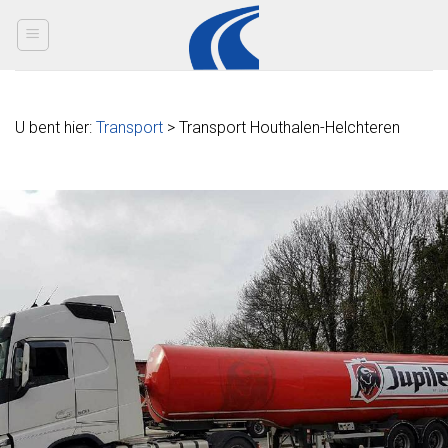
Skip
to
content
U bent hier:
Transport
> Transport Houthalen-Helchteren