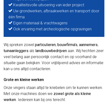
Kwaliteitsvolle uitvoering van ieder project
Uw grondwerken, afbraakwerken en transport door
één firma
Eigen materiaal & vrachtwagens
Ook ervaring met archeologische opgravingen
Wij spreken zowel
particulieren
,
bouwfirma’s
,
aannemers
,
tuinaanleggers
als
landbouwbedrijven
aan. Wij hechten zeer
veel belang aan persoonlijk contact en op voorhand de
situatie gaan bekijken. Voor vrijblijvend advies en informatie
kan u ons altijd contacteren.
Grote en kleine werken
Onze vingers staan altijd te kriebelen om te kunnen werken.
Met onze machines doen we
zowel grote als kleine
werken
. Iedereen kan bij ons terecht.