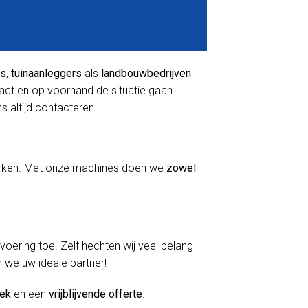
rs
,
tuinaanleggers
als
landbouwbedrijven
tact en op voorhand de situatie gaan
ns altijd contacteren.
 werken. Met onze machines doen we
zowel
itvoering toe. Zelf hechten wij veel belang
n we uw ideale partner!
oek
en een
vrijblijvende offerte
.