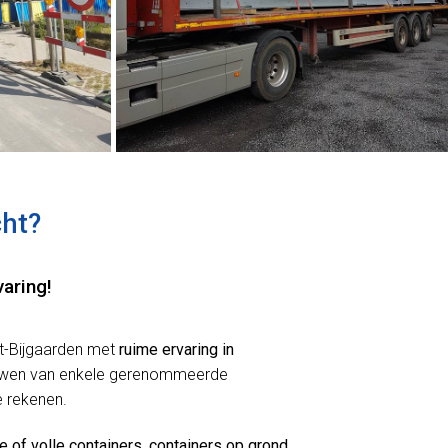
cht?
varing!
ot-Bijgaarden met
ruime ervaring in
trouwen van enkele gerenommeerde
e rekenen.
e of volle containers
,
containers op grond
,