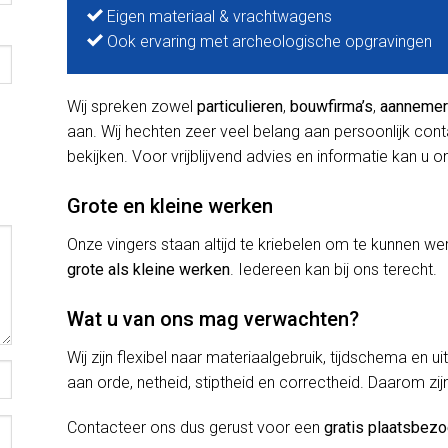
Eigen materiaal & vrachtwagens
Ook ervaring met archeologische opgravingen
Wij spreken zowel
particulieren
,
bouwfirma’s
,
aanneme
aan. Wij hechten zeer veel belang aan persoonlijk con
bekijken. Voor vrijblijvend advies en informatie kan u o
Grote en kleine werken
Onze vingers staan altijd te kriebelen om te kunnen
grote als kleine werken
. Iedereen kan bij ons terecht.
Wat u van ons mag verwachten?
Wij zijn flexibel naar materiaalgebruik, tijdschema en u
aan orde, netheid, stiptheid en correctheid. Daarom zij
Contacteer ons dus gerust voor een
gratis plaatsbez