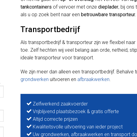
tankcontainers
of vervoer met onze
dieplader
, bij ons
als u op zoek bent naar een
betrouwbare transporteur.
Transportbedrijf
Als transportbedrijf & transporteur zijn we flexibel naa
toe. Zelf hechten wij veel belang aan orde, netheid, st
ideale transporteur voor transport.
We zijn meer dan alleen een transportbedrijf. Behalve
grondwerken
uitvoeren en
afbraakwerken
.
.
Zelfwerkend zaakvoerder
Vrijblijvend plaatsbezoek & gratis offerte
Altijd correcte prijzen
Kwaliteitsvolle uitvoering van ieder project
Uw grondwerken, afbraakwerken en transport do