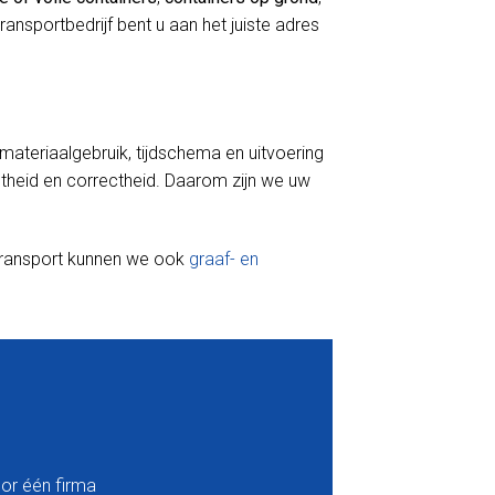
 transportbedrijf bent u aan het juiste adres
r materiaalgebruik, tijdschema en uitvoering
iptheid en correctheid. Daarom zijn we uw
 transport kunnen we ook
graaf- en
or één firma