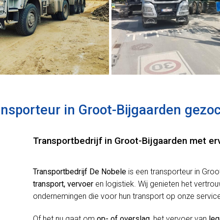
nsporteur in Groot-Bijgaarden gezo
Transportbedrijf in Groot-Bijgaarden met er
Transportbedrijf De Nobele
is een transporteur in Gro
transport, vervoer
en logistiek. Wij genieten het ver
ondernemingen die voor hun transport op onze servic
Of het nu gaat om
op- of overslag
, het vervoer van
leg