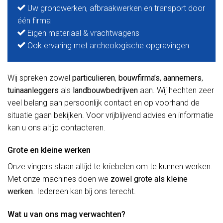
Uw grondwerken, afbraakwerken en transport door
één firma
Eigen materiaal & vrachtwagens
Ook ervaring met archeologische opgravingen
Wij spreken zowel
particulieren
,
bouwfirma’s
,
aannemers
,
tuinaanleggers
als
landbouwbedrijven
aan. Wij hechten zeer
veel belang aan persoonlijk contact en op voorhand de
situatie gaan bekijken. Voor vrijblijvend advies en informatie
kan u ons altijd contacteren.
Grote en kleine werken
Onze vingers staan altijd te kriebelen om te kunnen werken.
Met onze machines doen we
zowel grote als kleine
werken
. Iedereen kan bij ons terecht.
Wat u van ons mag verwachten?