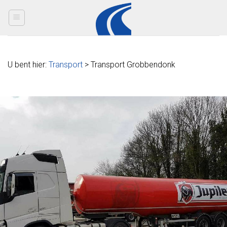
Skip
to
content
U bent hier:
Transport
> Transport Grobbendonk