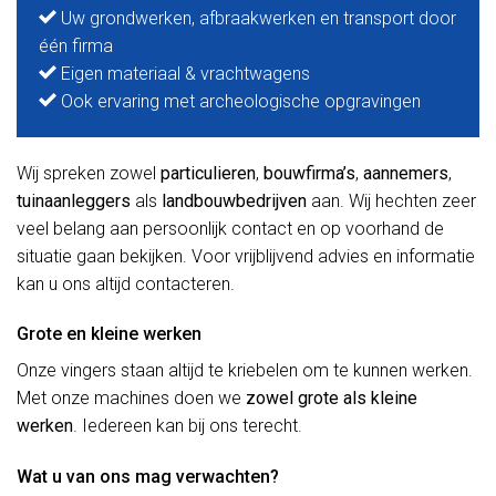
Uw grondwerken, afbraakwerken en transport door
één firma
Eigen materiaal & vrachtwagens
Ook ervaring met archeologische opgravingen
Wij spreken zowel
particulieren
,
bouwfirma’s
,
aannemers
,
tuinaanleggers
als
landbouwbedrijven
aan. Wij hechten zeer
veel belang aan persoonlijk contact en op voorhand de
situatie gaan bekijken. Voor vrijblijvend advies en informatie
kan u ons altijd contacteren.
Grote en kleine werken
Onze vingers staan altijd te kriebelen om te kunnen werken.
Met onze machines doen we
zowel grote als kleine
werken
. Iedereen kan bij ons terecht.
Wat u van ons mag verwachten?