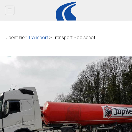
Skip
to
content
U bent hier:
Transport
> Transport Booischot