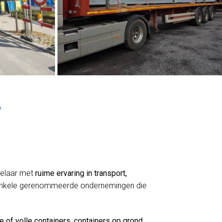
?
tselaar met
ruime ervaring in transport,
n enkele gerenommeerde ondernemingen die
e of volle containers
,
containers op grond
,