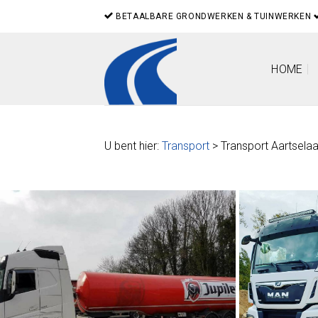
Skip
BETAALBARE GRONDWERKEN & TUINWERKEN
to
content
HOME
U bent hier:
Transport
> Transport Aartselaa