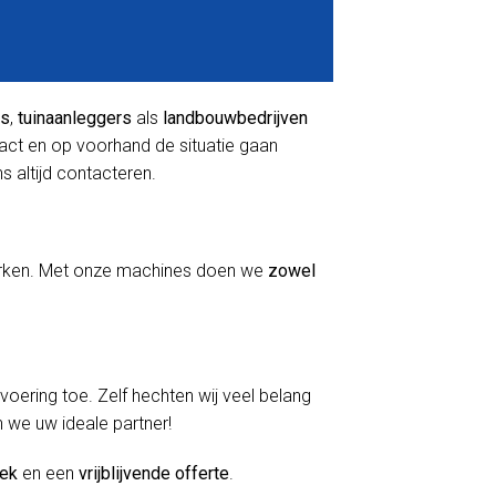
rs
,
tuinaanleggers
als
landbouwbedrijven
tact en op voorhand de situatie gaan
ns altijd contacteren.
 werken. Met onze machines doen we
zowel
itvoering toe. Zelf hechten wij veel belang
n we uw ideale partner!
oek
en een
vrijblijvende offerte
.