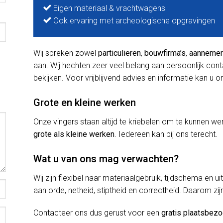
Eigen materiaal & vrachtwagens
Ook ervaring met archeologische opgravingen
Wij spreken zowel
particulieren
,
bouwfirma’s
,
aanneme
aan. Wij hechten zeer veel belang aan persoonlijk con
bekijken. Voor vrijblijvend advies en informatie kan u o
Grote en kleine werken
Onze vingers staan altijd te kriebelen om te kunnen
grote als kleine werken
. Iedereen kan bij ons terecht.
Wat u van ons mag verwachten?
Wij zijn flexibel naar materiaalgebruik, tijdschema en u
aan orde, netheid, stiptheid en correctheid. Daarom zij
Contacteer ons dus gerust voor een
gratis plaatsbez