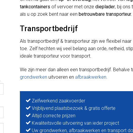
tankcontainers
of vervoer met onze
dieplader
, bij ons
als u op zoek bent naar een
betrouwbare transporteur.
Transportbedrijf
Als transportbedrijf & transporteur zijn we flexibel naa
toe. Zelf hechten wij veel belang aan orde, netheid, st
ideale transporteur voor transport.
We zijn meer dan alleen een transportbedrijf. Behalve
grondwerken
uitvoeren en
afbraakwerken
.
.
Zelfwerkend zaakvoerder
Vrijblijvend plaatsbezoek & gratis offerte
Altijd correcte prijzen
Kwaliteitsvolle uitvoering van ieder project
Uw grondwerken, afbraakwerken en transport do