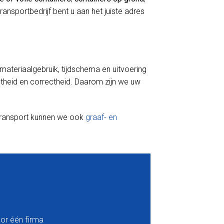
 transportbedrijf bent u aan het juiste adres
r materiaalgebruik, tijdschema en uitvoering
iptheid en correctheid. Daarom zijn we uw
 transport kunnen we ook
graaf- en
or één firma