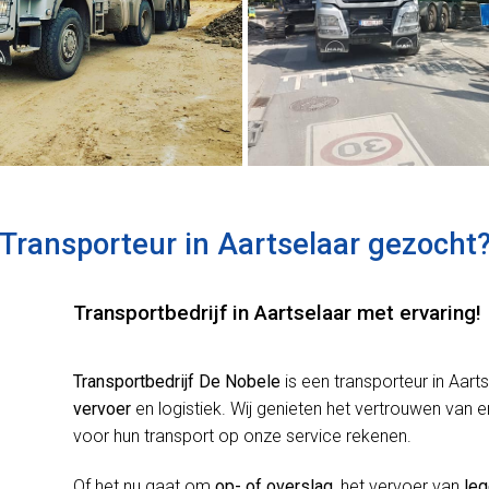
Transporteur in Aartselaar gezocht
Transportbedrijf in Aartselaar met ervaring!
Transportbedrijf De Nobele
is een transporteur in Aar
vervoer
en logistiek. Wij genieten het vertrouwen va
voor hun transport op onze service rekenen.
Of het nu gaat om
op- of overslag
, het vervoer van
leg