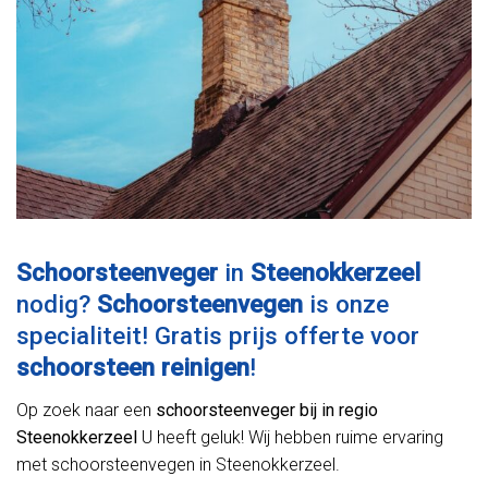
Schoorsteenveger
in
Steenokkerzeel
nodig?
Schoorsteenvegen
is onze
specialiteit! Gratis prijs offerte voor
schoorsteen reinigen
!
Op zoek naar een
schoorsteenveger bij in regio
Steenokkerzeel
U heeft geluk! Wij hebben ruime ervaring
met schoorsteenvegen in Steenokkerzeel.