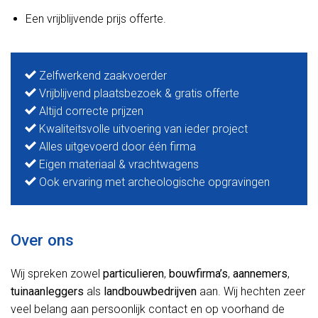
Een vrijblijvende prijs offerte.
Zelfwerkend zaakvoerder
Vrijblijvend plaatsbezoek & gratis offerte
Altijd correcte prijzen
Kwaliteitsvolle uitvoering van ieder project
Alles uitgevoerd door één firma
Eigen materiaal & vrachtwagens
Ook ervaring met archeologische opgravingen
Over ons
Wij spreken zowel
particulieren
,
bouwfirma’s
,
aannemers
,
tuinaanleggers
als
landbouwbedrijven
aan. Wij hechten zeer
veel belang aan persoonlijk contact en op voorhand de