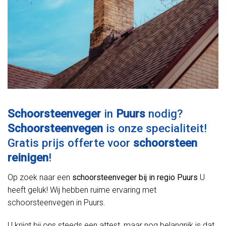
Schoorsteenveger
in
Puurs
nodig?
Schoorsteenvegen
is onze specialiteit!
Gratis prijs offerte voor
schoorsteen
reinigen
!
Op zoek naar een
schoorsteenveger bij in regio Puurs
U
heeft geluk! Wij hebben ruime ervaring met
schoorsteenvegen in Puurs.
U krijgt bij ons steeds een attest, maar nog belangrijk is dat