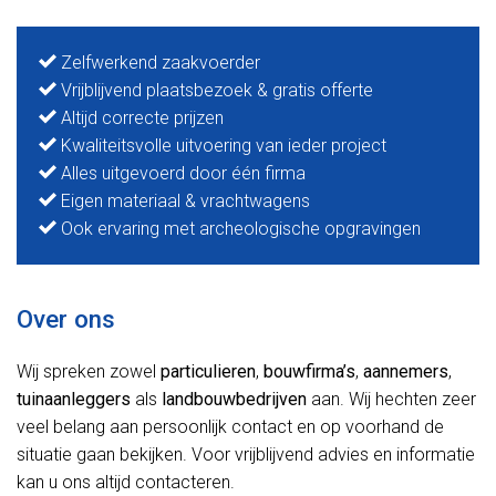
Zelfwerkend zaakvoerder
Vrijblijvend plaatsbezoek & gratis offerte
Altijd correcte prijzen
Kwaliteitsvolle uitvoering van ieder project
Alles uitgevoerd door één firma
Eigen materiaal & vrachtwagens
Ook ervaring met archeologische opgravingen
Over ons
Wij spreken zowel
particulieren
,
bouwfirma’s
,
aannemers
,
tuinaanleggers
als
landbouwbedrijven
aan. Wij hechten zeer
veel belang aan persoonlijk contact en op voorhand de
situatie gaan bekijken. Voor vrijblijvend advies en informatie
kan u ons altijd contacteren.