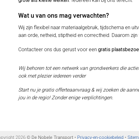
grote als kleine werken
. Iedereen kan bij ons terecht.
Wat u van ons mag verwachten?
Wij zijn flexibel naar materiaalgebruik, tijdschema en uit
aan orde, netheid, stiptheid en correctheid. Daarom zijn
Contacteer ons dus gerust voor een
gratis plaatsbezo
Wij behoren tot een netwerk van grondwerkers die actie
ook met plezier iedereen verder
Start nu je gratis offerteaanvraag & wij zoeken de aanne
jou in de regio! Zonder enige verplichtingen.
pyright 2026 ©
De Nobele Transport
•
Privacy-en-cookiebeleid
•
Site