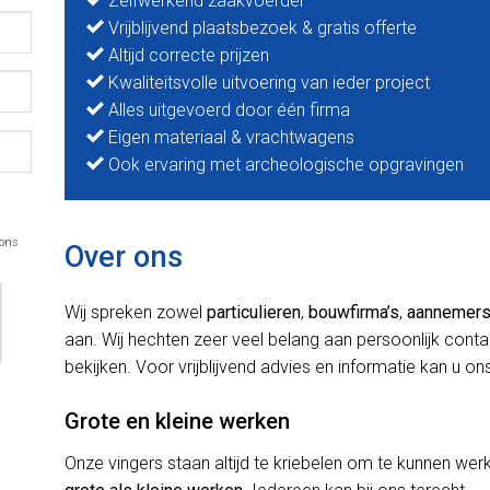
Zelfwerkend zaakvoerder
Vrijblijvend plaatsbezoek & gratis offerte
Altijd correcte prijzen
Kwaliteitsvolle uitvoering van ieder project
Alles uitgevoerd door één firma
Eigen materiaal & vrachtwagens
Ook ervaring met archeologische opgravingen
 ons
Over ons
Wij spreken zowel
particulieren
,
bouwfirma’s
,
aannemer
aan. Wij hechten zeer veel belang aan persoonlijk cont
bekijken. Voor vrijblijvend advies en informatie kan u ons
Grote en kleine werken
Onze vingers staan altijd te kriebelen om te kunnen w