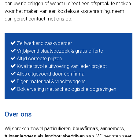
aan uw rioleringen of wenst u direct een afspraak te maken
voor het maken van een kosteloze kostenraming, neem
dan gerust contact met ons op.
Zelfwerkend zaakvoerder
Vrijblijvend plaatsbezoek & gratis offerte
Altijd correcte prijzen
Kwaliteitsvolle uitvoering van ieder project
Alles uitgevoerd door één firma
Eigen materiaal & vrachtwagens
Ook ervaring met archeologische opgravingen
Over ons
Wij spreken zowel
particulieren
,
bouwfirma’s
,
aannemers
,
tuinaanleggers
als
landbouwbedrijven
aan. Wij hechten zeer