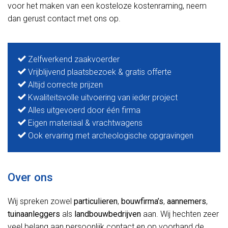
voor het maken van een kosteloze kostenraming, neem
dan gerust contact met ons op.
Zelfwerkend zaakvoerder
Vrijblijvend plaatsbezoek & gratis offerte
Altijd correcte prijzen
Kwaliteitsvolle uitvoering van ieder project
Alles uitgevoerd door één firma
Eigen materiaal & vrachtwagens
Ook ervaring met archeologische opgravingen
Over ons
Wij spreken zowel
particulieren
,
bouwfirma’s
,
aannemers
,
tuinaanleggers
als
landbouwbedrijven
aan. Wij hechten zeer
veel belang aan persoonlijk contact en op voorhand de