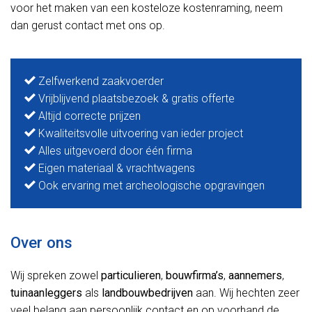
voor het maken van een kosteloze kostenraming, neem
dan gerust contact met ons op.
Zelfwerkend zaakvoerder
Vrijblijvend plaatsbezoek & gratis offerte
Altijd correcte prijzen
Kwaliteitsvolle uitvoering van ieder project
Alles uitgevoerd door één firma
Eigen materiaal & vrachtwagens
Ook ervaring met archeologische opgravingen
Over ons
Wij spreken zowel
particulieren
,
bouwfirma’s
,
aannemers
,
tuinaanleggers
als
landbouwbedrijven
aan. Wij hechten zeer
veel belang aan persoonlijk contact en op voorhand de