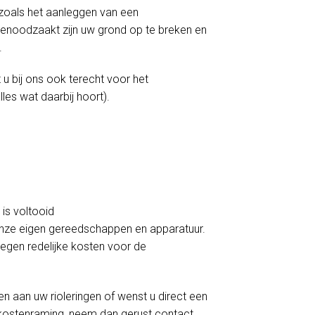
 zoals het aanleggen van een
 genoodzaakt zijn uw grond op te breken en
.
t u bij ons ook terecht voor het
les wat daarbij hoort).
is voltooid
 onze eigen gereedschappen en apparatuur.
tegen redelijke kosten voor de
en aan uw rioleringen of wenst u direct een
kostenraming, neem dan gerust contact