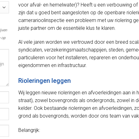
voor afval- en hemelwater)? Heeft u een verbouwing of
zijn dat u goed bent aangesloten op de openbare riolerin
camerarioolinspectie een probleem met uw riolering gecon
juiste partner om de essentiële klus te klaren.
ijven
m op
Al vele jaren worden we vertrouwd door een breed scal
syndicaten, verzekeringsmaatschappijen, steden, gemee
particulieren voor het installeren, repareren en onder
eigendommen en infrastructuur.
Rioleringen leggen
Wij leggen nieuwe rioleringen en afvoerleidingen aan in
straat), zowel bovengronds als ondergronds, zowel in de
kelder. Ook bestaande rioleringen en afvoerleidingen, 
grond als bovengronds, worden door ons team van va
Belangrijk: