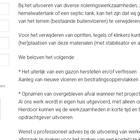
Bij het uitvoeren van diverse rioleringswerkzaamheden,
hemelwatertank of een septic tank, kan het zijn dat wij
van het terrein (bestaande buitenvloeren) te verwijderen
Voor het verwijderen van opritten, tegels of klinkers kun
(her)plaatsen van deze materialen (met stabilisator en al
We beloven het volgende:
* Het uiterlijk van een gazon herstellen en/of verfrissen
Aanleg van nieuwe vloeren en bestratingsoppervlakken
 ons
* Opruimen van overgebleven afval wanneer het project 
Al ons werk wordt in eigen huis uitgevoerd, met alleen
Hierdoor kunnen wij de werkzaamheden in korte tijd en 
opdrachtgever uitvoeren.
Wenst u professioneel advies bij de uitvoering van werk
afspraak te maken voor het maken van een kosteloze 