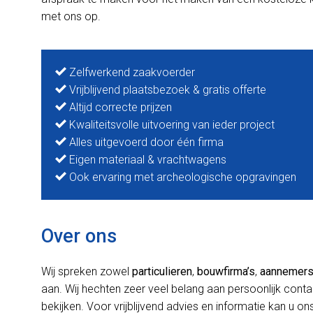
met ons op.
Zelfwerkend zaakvoerder
Vrijblijvend plaatsbezoek & gratis offerte
Altijd correcte prijzen
Kwaliteitsvolle uitvoering van ieder project
Alles uitgevoerd door één firma
Eigen materiaal & vrachtwagens
Ook ervaring met archeologische opgravingen
Over ons
Wij spreken zowel
particulieren
,
bouwfirma’s
,
aannemer
aan. Wij hechten zeer veel belang aan persoonlijk cont
bekijken. Voor vrijblijvend advies en informatie kan u ons