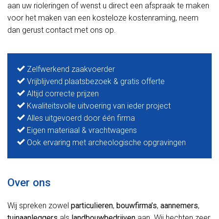
aan uw rioleringen of wenst u direct een afspraak te maken
voor het maken van een kosteloze kostenraming, neem
dan gerust contact met ons op.
Zelfwerkend zaakvoerder
Vrijblijvend plaatsbezoek & gratis offerte
Altijd correcte prijzen
Kwaliteitsvolle uitvoering van ieder project
Alles uitgevoerd door één firma
Eigen materiaal & vrachtwagens
Ook ervaring met archeologische opgravingen
Over ons
Wij spreken zowel
particulieren
,
bouwfirma’s
,
aannemers
,
tuinaanleggers
als
landbouwbedrijven
aan. Wij hechten zeer