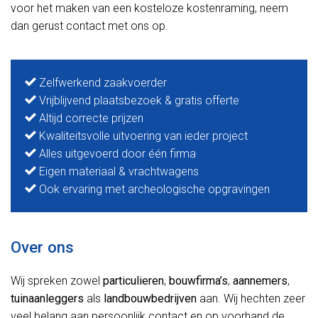
voor het maken van een kosteloze kostenraming, neem
dan gerust contact met ons op.
Zelfwerkend zaakvoerder
Vrijblijvend plaatsbezoek & gratis offerte
Altijd correcte prijzen
Kwaliteitsvolle uitvoering van ieder project
Alles uitgevoerd door één firma
Eigen materiaal & vrachtwagens
Ook ervaring met archeologische opgravingen
Over ons
Wij spreken zowel
particulieren
,
bouwfirma’s
,
aannemers
,
tuinaanleggers
als
landbouwbedrijven
aan. Wij hechten zeer
veel belang aan persoonlijk contact en op voorhand de