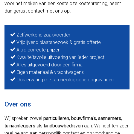
voor het maken van een kosteloze kostenraming, neem
dan gerust contact met ons op.
Zelfwerkend zaakvoerder
Vrijblijvend plaatsbezoek & gratis offerte
Altijd correcte prijzen
Kwaliteitsvolle uitvoering van ieder project
Alles uitgevoerd door één firma
Eigen materiaal & vrachtwagens
Ook ervaring met archeologische opgravingen
Over ons
Wij spreken zowel
particulieren
,
bouwfirma’s
,
aannemers
,
tuinaanleggers
als
landbouwbedrijven
aan. Wij hechten zeer
veel belang aan persoonlijk contact en op voorhand de