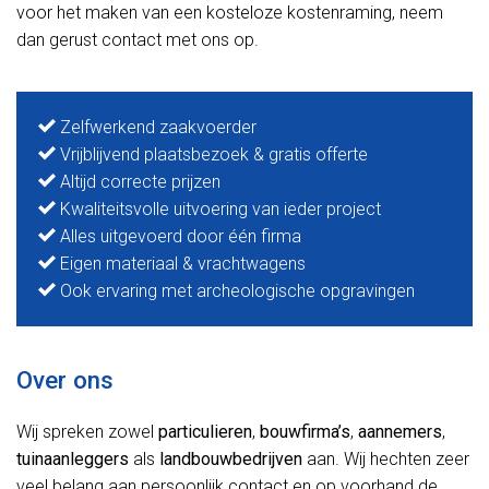
voor het maken van een kosteloze kostenraming, neem
dan gerust contact met ons op.
Zelfwerkend zaakvoerder
Vrijblijvend plaatsbezoek & gratis offerte
Altijd correcte prijzen
Kwaliteitsvolle uitvoering van ieder project
Alles uitgevoerd door één firma
Eigen materiaal & vrachtwagens
Ook ervaring met archeologische opgravingen
Over ons
Wij spreken zowel
particulieren
,
bouwfirma’s
,
aannemers
,
tuinaanleggers
als
landbouwbedrijven
aan. Wij hechten zeer
veel belang aan persoonlijk contact en op voorhand de