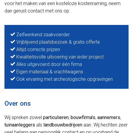
voor het maken van een kosteloze kostenraming, neem
dan gerust contact met ons op.
Zelfwerkend zaakvoerder
Vrijblijvend plaatsbezoek & gratis offerte
Altijd correcte prijzen
Kwaliteitsvolle uitvoering van ieder project
Alles uitgevoerd door één firma
Eigen materiaal & vrachtwagens
Ook ervaring met archeologische opgravingen
Over ons
Wij spreken zowel
particulieren
,
bouwfirma’s
,
aannemers
,
tuinaanleggers
als
landbouwbedrijven
aan. Wij hechten zeer
veel belang aan persoonlijk contact en op voorhand de