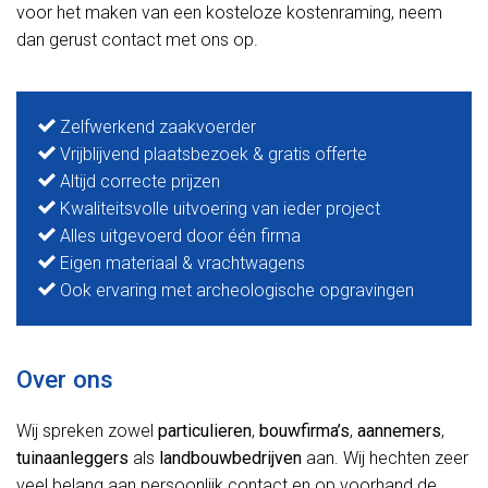
voor het maken van een kosteloze kostenraming, neem
dan gerust contact met ons op.
Zelfwerkend zaakvoerder
Vrijblijvend plaatsbezoek & gratis offerte
Altijd correcte prijzen
Kwaliteitsvolle uitvoering van ieder project
Alles uitgevoerd door één firma
Eigen materiaal & vrachtwagens
Ook ervaring met archeologische opgravingen
Over ons
Wij spreken zowel
particulieren
,
bouwfirma’s
,
aannemers
,
tuinaanleggers
als
landbouwbedrijven
aan. Wij hechten zeer
veel belang aan persoonlijk contact en op voorhand de