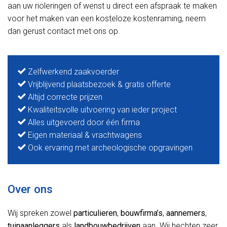
aan uw rioleringen of wenst u direct een afspraak te maken
voor het maken van een kosteloze kostenraming, neem
dan gerust contact met ons op.
Zelfwerkend zaakvoerder
Vrijblijvend plaatsbezoek & gratis offerte
Altijd correcte prijzen
Kwaliteitsvolle uitvoering van ieder project
Alles uitgevoerd door één firma
Eigen materiaal & vrachtwagens
Ook ervaring met archeologische opgravingen
Over ons
Wij spreken zowel
particulieren
,
bouwfirma’s
,
aannemers
,
tuinaanleggers
als
landbouwbedrijven
aan. Wij hechten zeer