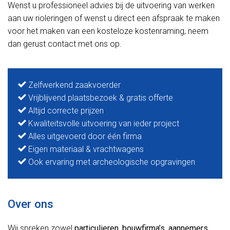
Wenst u professioneel advies bij de uitvoering van werken
aan uw rioleringen of wenst u direct een afspraak te maken
voor het maken van een kosteloze kostenraming, neem
dan gerust contact met ons op.
Zelfwerkend zaakvoerder
Vrijblijvend plaatsbezoek & gratis offerte
Altijd correcte prijzen
Kwaliteitsvolle uitvoering van ieder project
Alles uitgevoerd door één firma
Eigen materiaal & vrachtwagens
Ook ervaring met archeologische opgravingen
Over ons
Wij spreken zowel
particulieren
,
bouwfirma’s
,
aannemers
,