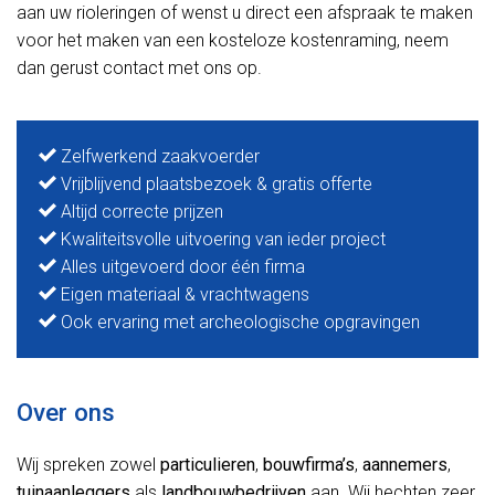
aan uw rioleringen of wenst u direct een afspraak te maken
voor het maken van een kosteloze kostenraming, neem
dan gerust contact met ons op.
Zelfwerkend zaakvoerder
Vrijblijvend plaatsbezoek & gratis offerte
Altijd correcte prijzen
Kwaliteitsvolle uitvoering van ieder project
Alles uitgevoerd door één firma
Eigen materiaal & vrachtwagens
Ook ervaring met archeologische opgravingen
Over ons
Wij spreken zowel
particulieren
,
bouwfirma’s
,
aannemers
,
tuinaanleggers
als
landbouwbedrijven
aan. Wij hechten zeer