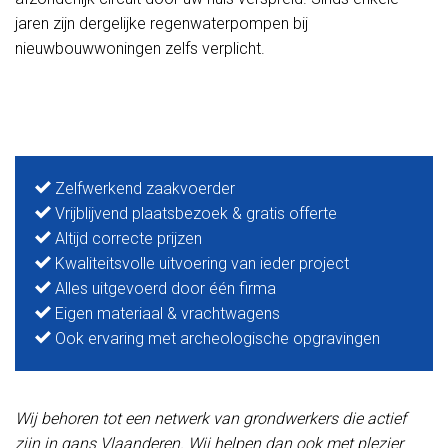
jaren zijn dergelijke regenwaterpompen bij
nieuwbouwwoningen zelfs verplicht.
Zelfwerkend zaakvoerder
Vrijblijvend plaatsbezoek & gratis offerte
Altijd correcte prijzen
Kwaliteitsvolle uitvoering van ieder project
Alles uitgevoerd door één firma
Eigen materiaal & vrachtwagens
Ook ervaring met archeologische opgravingen
Wij behoren tot een netwerk van grondwerkers die actief
zijn in gans Vlaanderen. Wij helpen dan ook met plezier